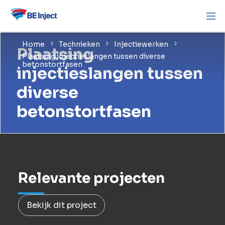
Home
Technieken
Injectiewerken
Plaatsing
Plaatsing injectieslangen tussen diverse
betonstortfasen
injectieslangen tussen
diverse
betonstortfasen
Relevante projecten
Bekijk dit project