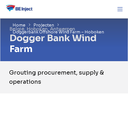
Home
Projecten
België, Hoboken, Antwerpen
Doggerbank Offshore Wind Farm – Hoboken
Dogger Bank Wind
Farm
Grouting procurement, supply &
operations