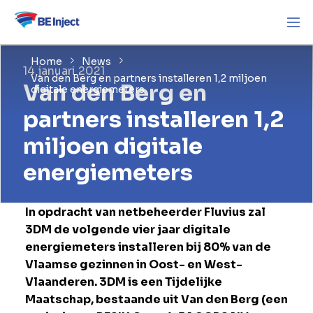
Home
News
14 januari 2021
Van den Berg en partners installeren 1,2 miljoen
Van den Berg en
digitale energiemeters
partners installeren 1,2
miljoen digitale
energiemeters
In opdracht van netbeheerder Fluvius zal
3DM de volgende vier jaar digitale
energiemeters installeren bij 80% van de
Vlaamse gezinnen in Oost- en West-
Vlaanderen. 3DM is een Tijdelijke
Maatschap, bestaande uit Van den Berg (een