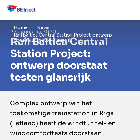
Home
News
27 augustus 2020
Rail Baltica Central Station Project: ontwerp
Rail Baltica Central
doorstaat testen glansrijk
Station Project:
ontwerp doorstaat
testen glansrijk
Complex ontwerp van het
toekomstige treinstation in Riga
(Letland) heeft de windtunnel- en
windcomforttests doorstaan.