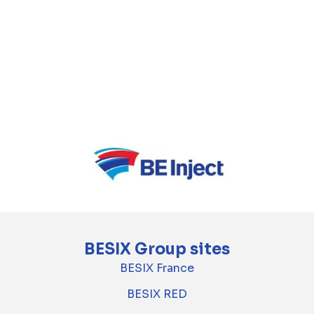
dit grote infrastructuurproject samen met
RIZZANI DE ECCHER en SIA RERE BŪVE aan
via een design-and-build contract.
Lees hier meer over het
project
.
Volg
hier
de laatste updates op.
BESIX Group sites
BESIX France
BESIX RED