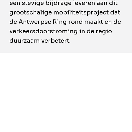
een stevige bijdrage leveren aan dit
grootschalige mobiliteitsproject dat
de Antwerpse Ring rond maakt en de
verkeersdoorstroming in de regio
duurzaam verbetert.
​De Scheldetunnel vormt een van de
kernonderdelen van de Oosterweelverbinding.
In 2025 werden
alle acht tunnelelementen
succesvol afgezonken
, waardoor de tunnel nu
volledig op zijn definitieve plaats ligt. Dit
voorjaar werkt TM COTU de sluitvoeg af: het
betonwerk dat de laatste twee elementen