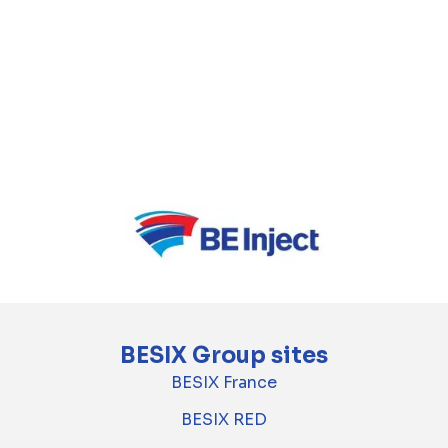
TM ROCO bestaat uit BESIX, BESIX Infra, Jan
De Nul, Cordeel, DEME, DENYS, Van Laere,
Franki Construct en Willemen Infra.
TM Ocotech bestaat uit Equans, BESIX Unitec,
Jacops en NV Deckx Elektromechanica.
BESIX Group sites
BESIX France
BESIX RED