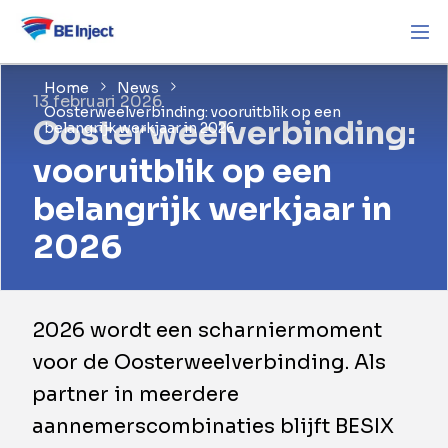
Home
News
13 februari 2026
Oosterweelverbinding: vooruitblik op een
Oosterweelverbinding:
belangrijk werkjaar in 2026
vooruitblik op een
belangrijk werkjaar in
2026
​2026 wordt een scharniermoment
voor de Oosterweelverbinding. Als
partner in meerdere
aannemerscombinaties blijft BESIX