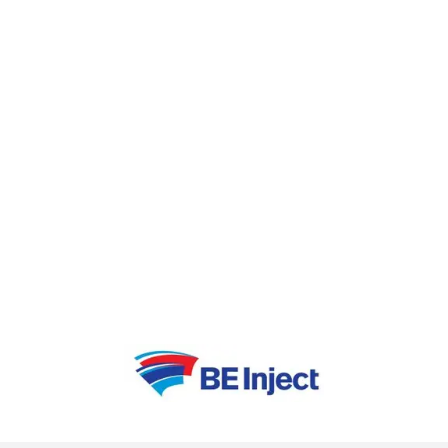
Voor Aquafin: Sam Geerts, manager
Procestechnologie,
+32 484 75 18 79
Voor BESIX:
communication@besix.com
Voor Indaver: Silvia Colazzo,
Communicatiemanager,
+32 476 63 18 27
Voor Arcelor Mittal: Jan Cornelis, Country
Manager,
jan.cornelis@arcelormittal.com
,
+32 9 347 35 72, +32 499 599 394