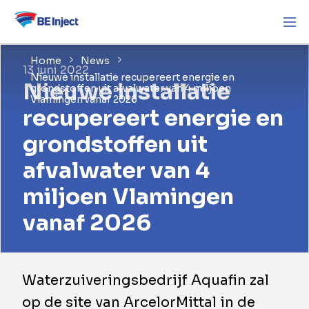
Home
News
13 juni 2022
Nieuwe installatie recupereert energie en
Nieuwe installatie
grondstoffen uit afvalwater van 4 miljoen
Vlamingen vanaf 2026
recupereert energie en
grondstoffen uit
afvalwater van 4
miljoen Vlamingen
vanaf 2026
Waterzuiveringsbedrijf Aquafin zal
op de site van ArcelorMittal in de