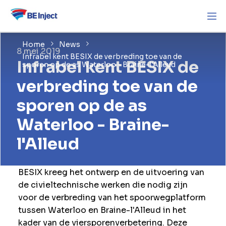
Home
News
8 mei 2019
Infrabel kent BESIX de verbreding toe van de
Infrabel kent BESIX de
sporen op de as Waterloo - Braine-l'Alleud
verbreding toe van de
sporen op de as
Waterloo - Braine-
l'Alleud
BESIX kreeg het ontwerp en de uitvoering van
de civieltechnische werken die nodig zijn
voor de verbreding van het spoorwegplatform
tussen Waterloo en Braine-l'Alleud in het
kader van de viersporenverbetering. Deze