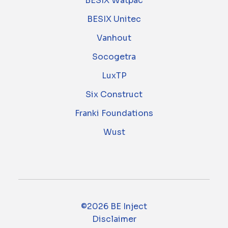
BESIX Watpac
BESIX Unitec
Vanhout
Socogetra
LuxTP
Six Construct
Franki Foundations
Wust
©2026 BE Inject
Disclaimer