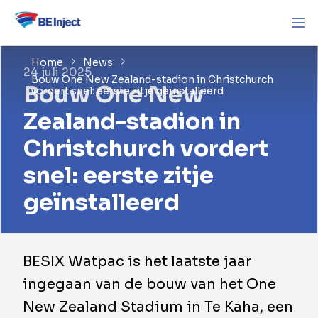
Home
News
24 juli 2025
Bouw One New Zealand-stadion in Christchurch
Bouw One New
vordert snel: eerste zitje geïnstalleerd
Zealand-stadion in
Christchurch vordert
snel: eerste zitje
geïnstalleerd
BESIX Watpac is het laatste jaar
ingegaan van de bouw van het One
New Zealand Stadium in Te Kaha, een