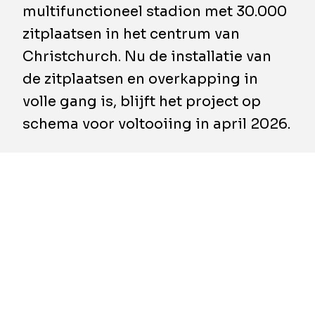
multifunctioneel stadion met 30.000
zitplaatsen in het centrum van
Christchurch. Nu de installatie van
de zitplaatsen en overkapping in
volle gang is, blijft het project op
schema voor voltooiing in april 2026.
Eind juni werd de eerste zitplaats van 25.000
permanente zitplaatsen geïnstalleerd. Er
kunnen nog eens 5.000 tijdelijke zitplaatsen
worden toegevoegd voor grootschalige
evenementen, waardoor de totale capaciteit
op 30.000 komt.