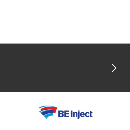
goed. De eet- en drankgelegenheden op de
zuidelijke en oostelijke tribunes krijgen vorm,
samen met de lopende
inrichtingswerkzaamheden op de westelijke
tribune. Veel keukens, badkamers en
personeelsruimtes zijn nu klaar.