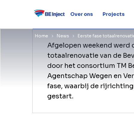
Beverentun
Over ons
Projects
Home
News
Eerste fase totaalrenovat
Afgelopen weekend werd d
totaalrenovatie van de Be
door het consortium TM Be
Agentschap Wegen en Verk
fase, waarbij de rijrichti
gestart.