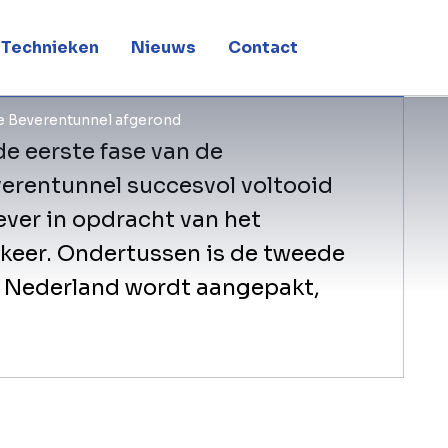
nel afgerond
Technieken
Nieuws
Contact
ie Beverentunnel afgerond
e eerste fase van de
verentunnel succesvol voltooid
ver in opdracht van het
eer. Ondertussen is de tweede
ng Nederland wordt aangepakt,
Per jaar rijden er tot 4,75 miljoen vo
het een van de belangrijkste verkeer
maakt. Om de levensvatbaarheid van d