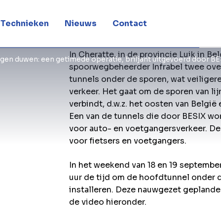
Technieken
Nieuws
Contact
In Cheratte, in de provincie Luik in Be
en duwen: een getimede operatie, briljant uitgevoerd door B
spoorwegbeheerder Infrabel twee ov
tunnels onder de sporen, wat veiligere
verkeer. Het gaat om de sporen van lij
verbindt, d.w.z. het oosten van Belgi
Een van de tunnels die door BESIX wo
voor auto- en voetgangersverkeer. De
voor fietsers en voetgangers.
In het weekend van 18 en 19 septemb
uur de tijd om de hoofdtunnel onder 
installeren. Deze nauwgezet geplande 
de video hieronder.