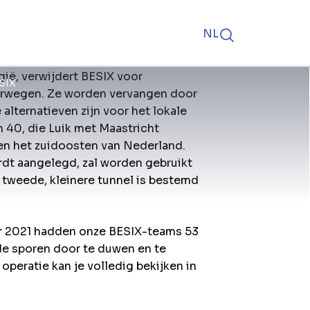
NL
lgië, verwijdert BESIX voor
ESIX
erwegen. Ze worden vervangen door
 alternatieven zijn voor het lokale
n 40, die Luik met Maastricht
ë en het zuidoosten van Nederland.
rdt aangelegd, zal worden gebruikt
 tweede, kleinere tunnel is bestemd
er 2021 hadden onze BESIX-teams 53
de sporen door te duwen en te
operatie kan je volledig bekijken in