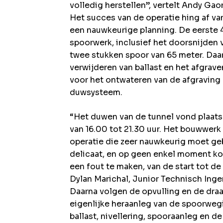
volledig herstellen”, vertelt Andy Ga
Het succes van de operatie hing af v
een nauwkeurige planning. De eerste 
spoorwerk, inclusief het doorsnijden v
twee stukken spoor van 65 meter. Daar
verwijderen van ballast en het afgrave
voor het ontwateren van de afgraving 
duwsysteem.
“Het duwen van de tunnel vond plaats 
van 16.00 tot 21.30 uur. Het bouwwerk
operatie die zeer nauwkeurig moet geb
delicaat, en op geen enkel moment k
een fout te maken, van de start tot de 
Dylan Marichal, Junior Technisch Ingen
Daarna volgen de opvulling en de dra
eigenlijke heraanleg van de spoorwegi
ballast, nivellering, spooraanleg en 