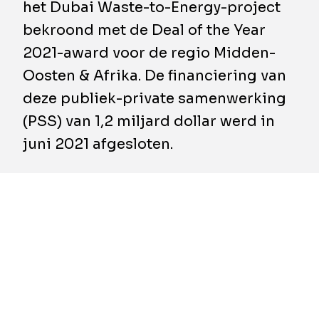
het Dubai Waste-to-Energy-project
bekroond met de Deal of the Year
2021-award voor de regio Midden-
Oosten & Afrika. De financiering van
deze publiek-private samenwerking
(PSS) van 1,2 miljard dollar werd in
juni 2021 afgesloten.
Hans Beerlandt, Head of Finance bij BESIX
Group: "Onze BESIX Group-teams hebben 4
jaar gewerkt om dit project van wereldklasse
te realiseren, samen met onze klant Dubai
Municipality en onze partners. Samen hebben
we het project geconceptualiseerd en
ontworpen, we hebben de financiering
opgezet en eraan deelgenomen, we bouwen