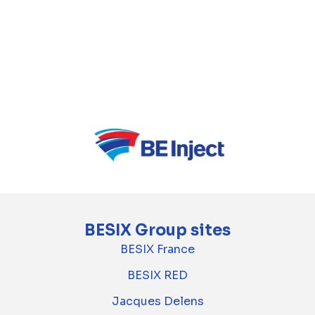
wegeninfrastructuur (A6 en Coentunnel in
Nederland, Annie Cordy-tunnel in Brussel), en
gebouwen (het nieuwe Antwerpse
politiekantoor, waarvan de bouw zich nu in het
laatste bouwjaar bevindt).
BESIX Group sites
BESIX France
BESIX RED
Jacques Delens