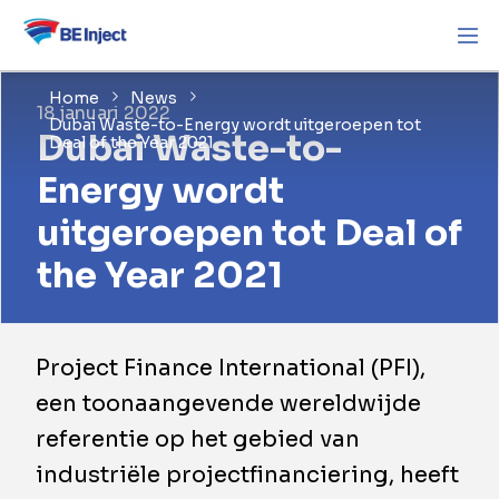
Home
News
18 januari 2022
Dubai Waste-to-Energy wordt uitgeroepen tot
Dubai Waste-to-
Deal of the Year 2021
Energy wordt
uitgeroepen tot Deal of
the Year 2021
Project Finance International (PFI),
een toonaangevende wereldwijde
referentie op het gebied van
industriële projectfinanciering, heeft