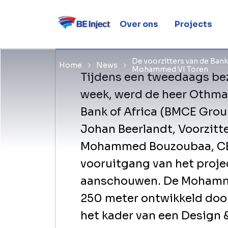
Mohammed 
Over ons
Projects
De voorzitters van de Ban
Home
News
Mohammed VI Toren
Tijdens een tweedaags be
week, werd de heer Othman
Bank of Africa (BMCE Grou
Johan Beerlandt, Voorzitt
Mohammed Bouzoubaa, CE
vooruitgang van het projec
aanschouwen. De Mohamme
250 meter ontwikkeld door
het kader van een Design &