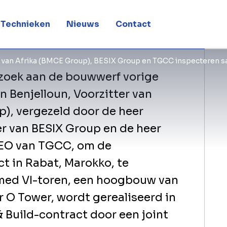
VI Toren
Technieken
Nieuws
Contact
k van Afrika (BMCE Group), BESIX Group en TGCC inspecteren 
zoek aan de bouwwerf vorige
 Benjelloun, Voorzitter van
p), vergezeld door de heer
er van BESIX Group en de heer
O van TGCC, om de
t in Rabat, Marokko, te
d VI-toren, een hoogbouw van
 O Tower, wordt gerealiseerd in
 Build-contract door een joint