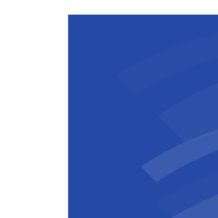
innovaties die in het project zijn doo
Bjorn Walgraeve
Projectdirecteur
,
BESIX