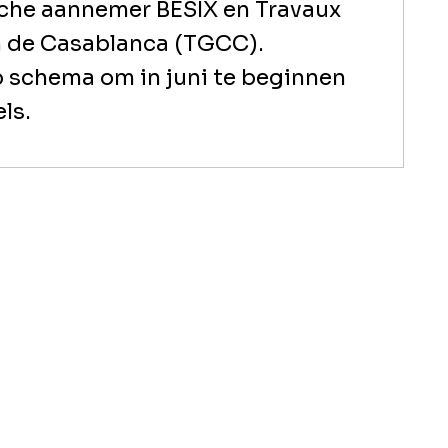
sche aannemer BESIX en Travaux
 de Casablanca (TGCC).
 schema om in juni te beginnen
ls.
Samen met de heer Johan Beerlandt, V
Pierre Sironval, COO van BESIX Grou
CEO van TGCC, bracht de heer Benjel
verdiepingen tellende project, ontwo
Benjelloun. Beide architecten waren b
De eerste dag begon met een rondlei
het gebouw, waar de partijen de toe
inspecteren. Alle vloeren van het pod
zichtbaar. De rondleiding werd voortg
hoogte, met een prachtig uitzicht over