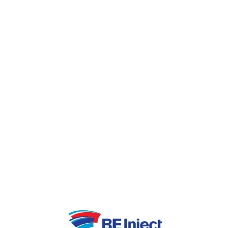
wereldwijde investeringsmaatschappij met
een vermogen van meer dan 600 miljard euro.
www.rebelgroup.com
www.abrn.com
Stadsbader Group is een multidisciplinaire
bouwgroep met expertise in infra, bouw,
technieken en civiele werken, gericht op
kwaliteit, innovatie en duurzaamheid.
www.stadsbader.com