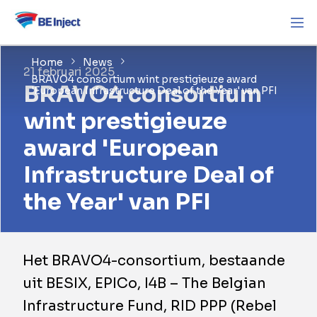
Home
News
21 februari 2025
BRAVO4 consortium wint prestigieuze award
BRAVO4 consortium
'European Infrastructure Deal of the Year' van PFI
wint prestigieuze
award 'European
Infrastructure Deal of
the Year' van PFI
Het BRAVO4-consortium, bestaande
uit BESIX, EPICo, I4B – The Belgian
Infrastructure Fund, RID PPP (Rebel