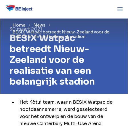
Home
News
30 maart 2021
BESIX Watpac betreedt Nieuw-Zeeland voor de
BESIX Watpac
realisatie van een belangrijk stadion
betreedt Nieuw-
Zeeland voor de
realisatie van een
belangrijk stadion
Het Kōtui team, waarin BESIX Watpac de
hoofdaannemer is, werd geselecteerd
voor het ontwerp en de bouw van de
nieuwe Canterbury Multi-Use Arena