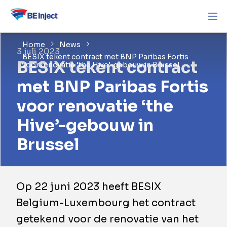
Home
News
3 juli 2023
BESIX tekent contract met BNP Paribas Fortis
BESIX tekent contract
voor renovatie ‘the Hive’-gebouw in Brussel
met BNP Paribas Fortis
voor renovatie ‘the
Hive’-gebouw in
Brussel
Op 22 juni 2023 heeft BESIX
Belgium-Luxembourg het contract
getekend voor de renovatie van het