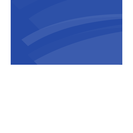
Waldo Vanhentenrijk
Operations Manager
,
BESIX
Belgium-Luxembourg
De renovatiewerken, die gepland zijn begin
juli te starten, zullen voldoen aan de nieuwe
voorwaarden in de bouwvergunning op het
vlak van circulariteit en het behoud van
Brussels erfgoed. Verschillende soorten