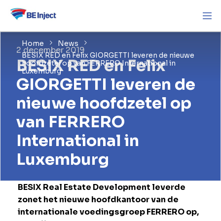
Home
News
2 december 2019
BESIX RED en Felix GIORGETTI leveren de nieuwe
BESIX RED en Felix
hoofdzetel op van FERRERO International in
Luxemburg
GIORGETTI leveren de
nieuwe hoofdzetel op
van FERRERO
International in
Luxemburg
BESIX Real Estate Development leverde
zonet het nieuwe hoofdkantoor van de
internationale voedingsgroep FERRERO op,