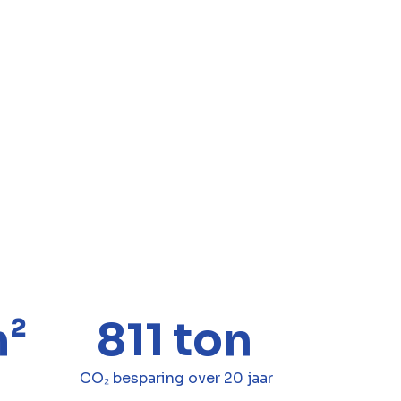
 op water. Dit model dekt alle
ciering en langetermijnbeheer,
25 jaar.
 groeiende aanwezigheid en
e werd een zonnecentrale van 420
r van BESIX Infra en BESIX Unitec,
5% zelfverbruik. In Turnhout
s-Remco in een systeem van 150
sche voertuigen, wat over 20 jaar
t Heilig Hartziekenhuis nu op een
t het duurzame mobiliteit met
m²
811 ton
CO₂ besparing over 20 jaar