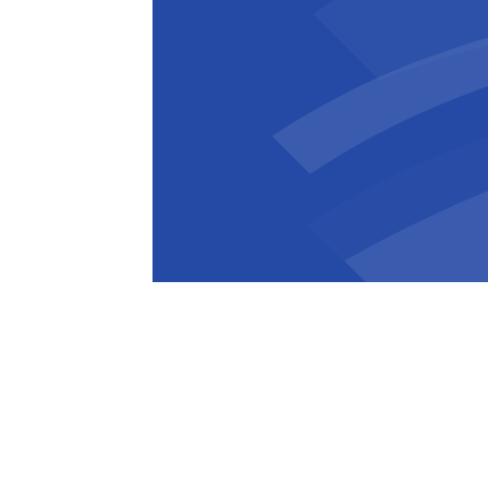
Pauline Dijon
Director BESIX Power
BESIX Power zet nu ook belangrijke s
Frankrijk en Griekenland te versterken
bedrijven te ondersteunen bij het real
klimaatdoelstellingen via op maat g
energieoplossingen.
Ontdek BESIX Power