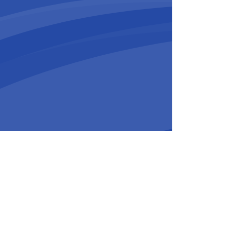
tappen om haar aanwezigheid in
, met als doel lokale overheden en
iseren van hun energie- en
emaakte hernieuwbare