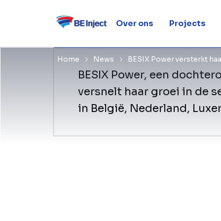
voor bedri
Over ons
Projects
Home
News
BESIX Power versterkt haa
BESIX Power, een dochter
versnelt haar groei in de 
in België, Nederland, Luxe