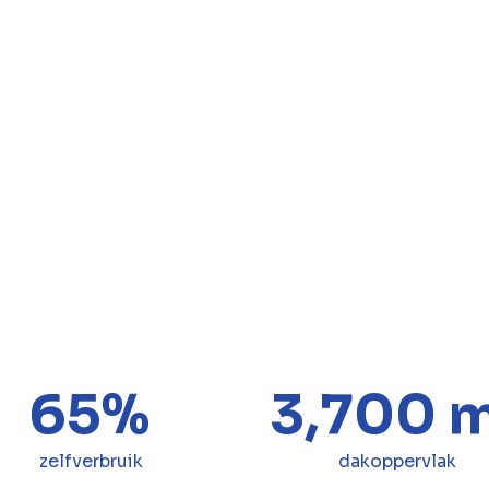
structuren en systemen op de grond of
kosten voor ontwikkeling, bouw, finan
doorgaans over een periode van 15 tot 
Recente projecten in België tonen de
expertise van BESIX Power. In Schell
kWp geïnstalleerd op het hoofdkantoo
goed voor 3.700 m² dakoppervlak en 6
investeerde truckspecialist Benepart
kWp met slimme laadpalen voor elektri
811 ton CO₂ bespaart. In Lier draait he
installatie van 194 kWp en ondersteun
laadpunten voor elektrische wagens.
65%
3,700 
zelfverbruik
dakoppervlak