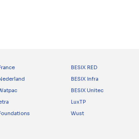
France
BESIX RED
Nederland
BESIX Infra
Watpac
BESIX Unitec
tra
LuxTP
 Foundations
Wust