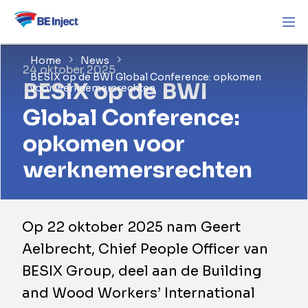
Home
News
24 oktober 2025
BESIX op de BWI Global Conference: opkomen
BESIX op de BWI
voor werknemersrechten
Global Conference:
opkomen voor
werknemersrechten
​Op 22 oktober 2025 nam Geert
Aelbrecht, Chief People Officer van
BESIX Group, deel aan de Building
and Wood Workers’ International