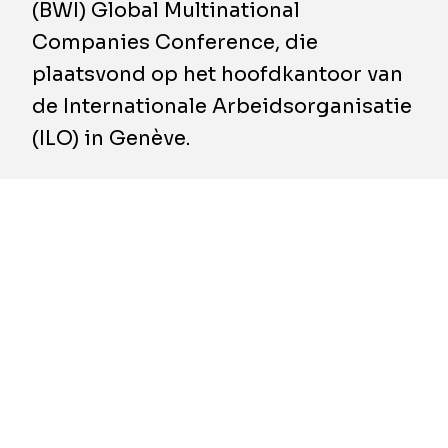
(BWI) Global Multinational
Companies Conference, die
plaatsvond op het hoofdkantoor van
de Internationale Arbeidsorganisatie
(ILO) in Genève.
​Tijdens het tweedaagse evenement kwamen
vakbondsvertegenwoordigers, internationale
bedrijven, financiële instellingen en
mensenrechtenexperts. Ze bespraken hoe de
sector wereldwijd het respect voor arbeids-
en mensenrechten in zijn toeleveringsketens
wereldwijd verder kan bevorderen.