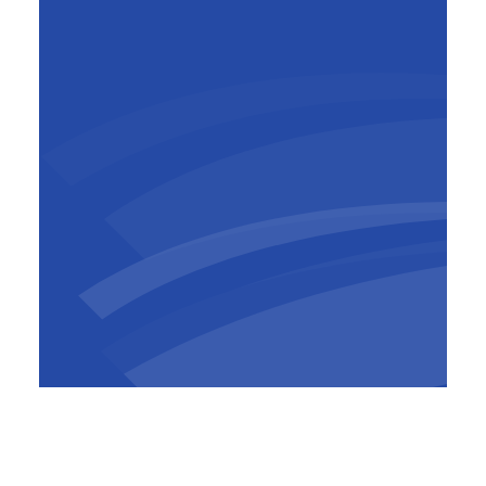
Geert Aelbrecht
Chief People Officer, Group
Sustainability & ESG Officer,
BESIX Group