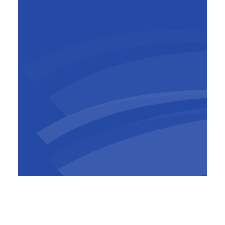
Geert Aelbrecht
Chief People Officer, Group
Sustainability & ESG Officer,
BESIX Group