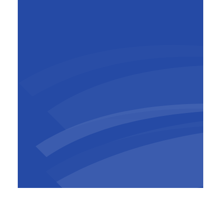
Peter Lembrechts
Algemeen directeur
,
BESIX Middle
East