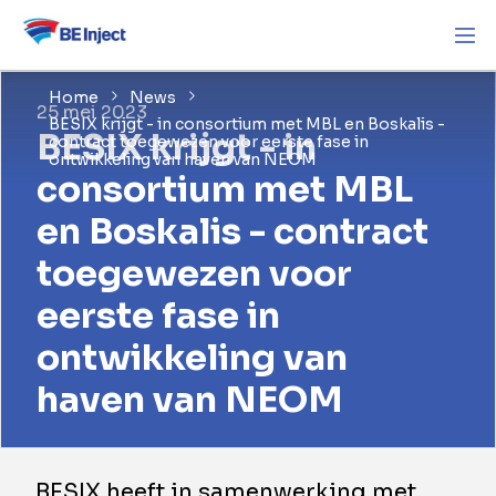
Home
News
25 mei 2023
BESIX krijgt - in consortium met MBL en Boskalis -
BESIX krijgt - in
contract toegewezen voor eerste fase in
ontwikkeling van haven van NEOM
consortium met MBL
en Boskalis - contract
toegewezen voor
eerste fase in
ontwikkeling van
haven van NEOM
BESIX heeft in samenwerking met