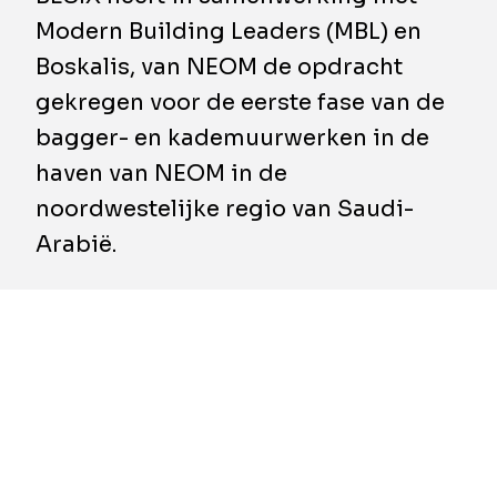
Modern Building Leaders (MBL) en
Boskalis, van NEOM de opdracht
gekregen voor de eerste fase van de
bagger- en kademuurwerken in de
haven van NEOM in de
noordwestelijke regio van Saudi-
Arabië.
BESIX en Boskalis zijn de eerste Europese
aannemers aan wie NEOM een ‘lump sum’-
contract voor design en build heeft
toegewezen;