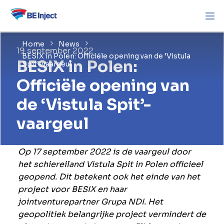
Home
News
19 september 2022
BESIX in Polen: Officiële opening van de ‘Vistula
BESIX in Polen:
Spit’-vaargeul
Officiële opening van
de ‘Vistula Spit’-
vaargeul
Op 17 september 2022 is de vaargeul door
het schiereiland Vistula Spit in Polen officieel
geopend. Dit betekent ook het einde van het
project voor BESIX en haar
jointventurepartner Grupa NDI. Het
geopolitiek belangrijke project vermindert de