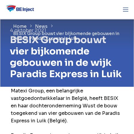
Home
News
4 oktober 2021
BESIX Group bouwt vier bijkomende gebouwen in
BESIX Group bouwt
de wijk Paradis Express in Luik
vier bijkomende
gebouwen in de wijk
Paradis Express in Luik
Matexi Group, een belangrijke
vastgoedontwikkelaar in België, heeft BESIX
en haar dochteronderneming Wust de bouw
toegekend van vier gebouwen van de Paradis
Express in Luik (België).