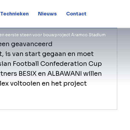
adium
Technieken
Nieuws
Contact
n eerste steen voor bouwproject Aramco Stadium
 een geavanceerd
t, is van start gegaan en moet
 Asian Football Confederation Cup
rtners BESIX en ALBAWANI willen
ex voltooien en het project
Dubai, VAE – Het prestigieuze Aramco
verwachting een belangrijke stap zijn
de visie van het Koninkrijk Saoedi-Ara