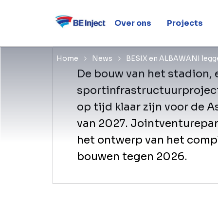
Aramco St
Over ons
Projects
Home
News
BESIX en ALBAWANI legge
De bouw van het stadion,
sportinfrastructuurprojec
op tijd klaar zijn voor de
van 2027. Jointventurepa
het ontwerp van het compl
bouwen tegen 2026.