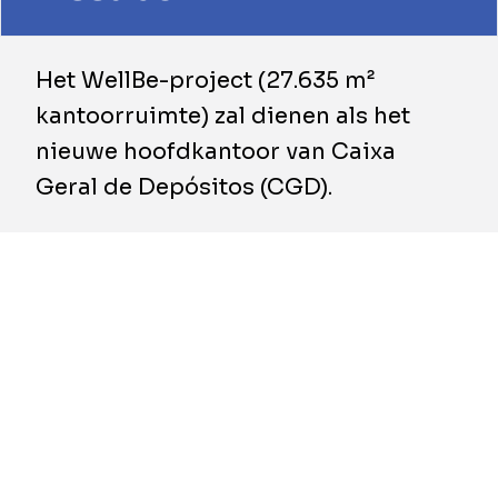
Het WellBe-project (27.635 m²
kantoorruimte) zal dienen als het
nieuwe hoofdkantoor van Caixa
Geral de Depósitos (CGD).
Het project is momenteel in aanbouw en
zal naar verwachting operationeel zijn
tegen H2 2026.
Deze verkoop draagt bij aan de
vermindering van de nettoschuld van de
groep
Atenor
met EUR 28 miljoen.