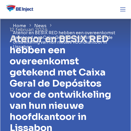
Home
News
12 februari 2024
Atenor en BESIX RED hebben een overeenkomst
Atenor en BESIX RED
getekend met Caixa Geral de Depósitos voor de
ontwikkeling van hun nieuwe hoofdkantoor in
hebben een
Lissabon
overeenkomst
getekend met Caixa
Geral de Depósitos
voor de ontwikkeling
van hun nieuwe
hoofdkantoor in
Lissabon